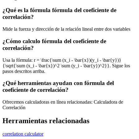
¿Qué es la fórmula fórmula del coeficiente de
correlación?
Mide la fuerza y dirección de la relación lineal entre dos variables
¿Cómo calculo fórmula del coeficiente de
correlación?
Usa la fórmula: r = \frac{\sum (x_i - \bar{x})(y_i - \bar{y})}
{\sqrt{\sum (x_i - \bar{x})^2 \sum (y_i - \bar{y})^2}}. Sigue los
pasos descritos arriba.
¿Qué herramientas ayudan con fórmula del
coeficiente de correlación?
Ofrecemos calculadoras en línea relacionadas: Calculadora de
Correlación
Herramientas relacionadas
correlation calculator