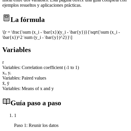
ejemplos resueltos y aplicaciones prácticas.
La fórmula
\[r = \frac{\sum (x_i - \bar{x})(y_i - \bar{y})}{\sqrt{\sum (x_i -
\bar{x})^2 \sum (y_i - \bar{y})^2}}\]
Variables
r
Variables: Correlation coefficient (-1 to 1)
xᵢ, yᵢ
Variables: Paired values
x̄, ȳ
Variables: Means of x and y
Guía paso a paso
1
Paso 1: Reunir los datos