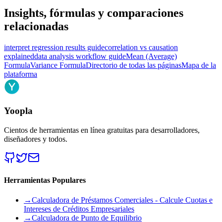
Insights, fórmulas y comparaciones
relacionadas
interpret regression results guide
correlation vs causation
explained
data analysis workflow guide
Mean (Average)
Formula
Variance Formula
Directorio de todas las páginas
Mapa de la
plataforma
Yoopla
Cientos de herramientas en línea gratuitas para desarrolladores,
diseñadores y todos.
Herramientas Populares
→
Calculadora de Préstamos Comerciales - Calcule Cuotas e
Intereses de Créditos Empresariales
→
Calculadora de Punto de Equilibrio