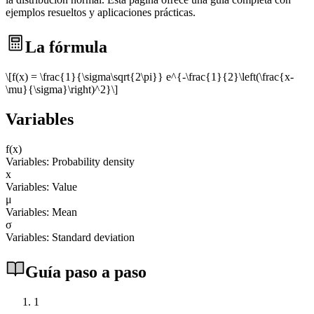
ejemplos resueltos y aplicaciones prácticas.
La fórmula
\[f(x) = \frac{1}{\sigma\sqrt{2\pi}} e^{-\frac{1}{2}\left(\frac{x-
\mu}{\sigma}\right)^2}\]
Variables
f(x)
Variables: Probability density
x
Variables: Value
μ
Variables: Mean
σ
Variables: Standard deviation
Guía paso a paso
1