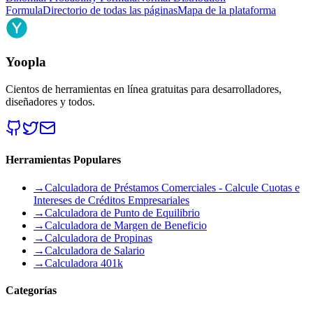
Formula
Directorio de todas las páginas
Mapa de la plataforma
Yoopla
Cientos de herramientas en línea gratuitas para desarrolladores,
diseñadores y todos.
Herramientas Populares
→
Calculadora de Préstamos Comerciales - Calcule Cuotas e
Intereses de Créditos Empresariales
→
Calculadora de Punto de Equilibrio
→
Calculadora de Margen de Beneficio
→
Calculadora de Propinas
→
Calculadora de Salario
→
Calculadora 401k
Categorías