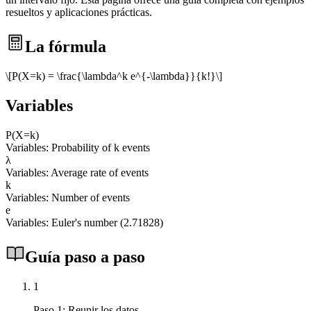
resueltos y aplicaciones prácticas.
La fórmula
\[P(X=k) = \frac{\lambda^k e^{-\lambda}}{k!}\]
Variables
P(X=k)
Variables: Probability of k events
λ
Variables: Average rate of events
k
Variables: Number of events
e
Variables: Euler's number (2.71828)
Guía paso a paso
1
Paso 1: Reunir los datos