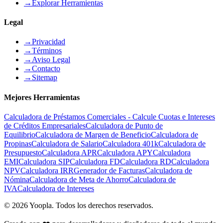
→
Explorar Herramientas
Legal
→
Privacidad
→
Términos
→
Aviso Legal
→
Contacto
→
Sitemap
Mejores Herramientas
Calculadora de Préstamos Comerciales - Calcule Cuotas e Intereses
de Créditos Empresariales
Calculadora de Punto de
Equilibrio
Calculadora de Margen de Beneficio
Calculadora de
Propinas
Calculadora de Salario
Calculadora 401k
Calculadora de
Presupuesto
Calculadora APR
Calculadora APY
Calculadora
EMI
Calculadora SIP
Calculadora FD
Calculadora RD
Calculadora
NPV
Calculadora IRR
Generador de Facturas
Calculadora de
Nómina
Calculadora de Meta de Ahorro
Calculadora de
IVA
Calculadora de Intereses
©
2026
Yoopla
.
Todos los derechos reservados.