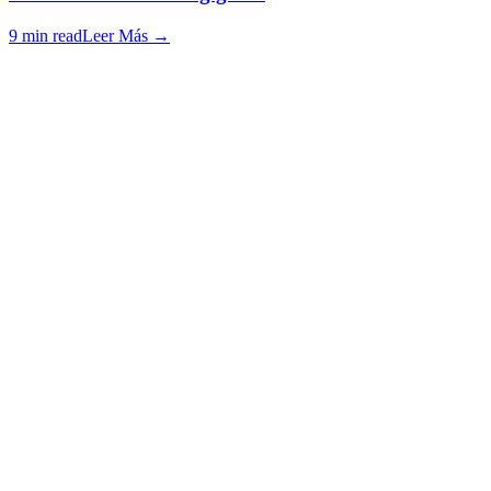
9 min read
Leer Más
→