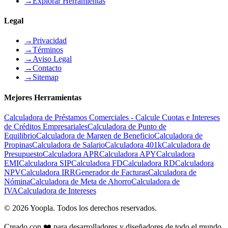
→
Explorar Herramientas
Legal
→
Privacidad
→
Términos
→
Aviso Legal
→
Contacto
→
Sitemap
Mejores Herramientas
Calculadora de Préstamos Comerciales - Calcule Cuotas e Intereses
de Créditos Empresariales
Calculadora de Punto de
Equilibrio
Calculadora de Margen de Beneficio
Calculadora de
Propinas
Calculadora de Salario
Calculadora 401k
Calculadora de
Presupuesto
Calculadora APR
Calculadora APY
Calculadora
EMI
Calculadora SIP
Calculadora FD
Calculadora RD
Calculadora
NPV
Calculadora IRR
Generador de Facturas
Calculadora de
Nómina
Calculadora de Meta de Ahorro
Calculadora de
IVA
Calculadora de Intereses
©
2026
Yoopla
.
Todos los derechos reservados.
Creado con ❤️ para desarrolladores y diseñadores de todo el mundo