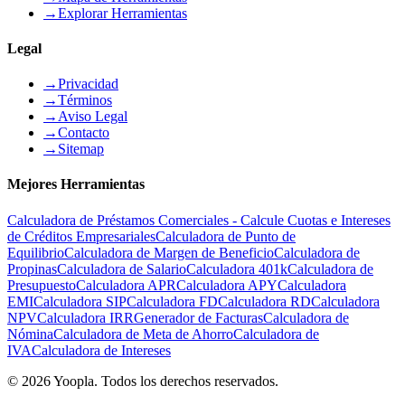
→
Explorar Herramientas
Legal
→
Privacidad
→
Términos
→
Aviso Legal
→
Contacto
→
Sitemap
Mejores Herramientas
Calculadora de Préstamos Comerciales - Calcule Cuotas e Intereses
de Créditos Empresariales
Calculadora de Punto de
Equilibrio
Calculadora de Margen de Beneficio
Calculadora de
Propinas
Calculadora de Salario
Calculadora 401k
Calculadora de
Presupuesto
Calculadora APR
Calculadora APY
Calculadora
EMI
Calculadora SIP
Calculadora FD
Calculadora RD
Calculadora
NPV
Calculadora IRR
Generador de Facturas
Calculadora de
Nómina
Calculadora de Meta de Ahorro
Calculadora de
IVA
Calculadora de Intereses
©
2026
Yoopla
.
Todos los derechos reservados.