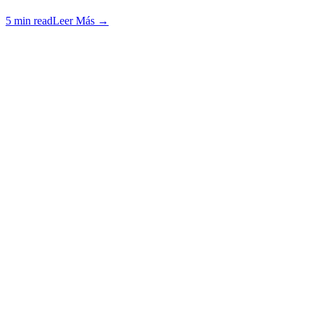
5 min read
Leer Más
→