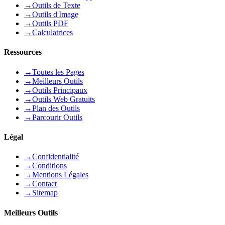
→
Outils de Texte
→
Outils d'Image
→
Outils PDF
→
Calculatrices
Ressources
→
Toutes les Pages
→
Meilleurs Outils
→
Outils Principaux
→
Outils Web Gratuits
→
Plan des Outils
→
Parcourir Outils
Légal
→
Confidentialité
→
Conditions
→
Mentions Légales
→
Contact
→
Sitemap
Meilleurs Outils