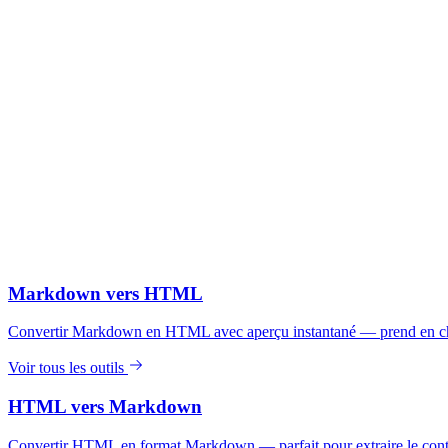
Markdown vers HTML
Convertir Markdown en HTML avec aperçu instantané — prend en charge 
Voir tous les outils
HTML vers Markdown
Convertir HTML en format Markdown — parfait pour extraire le con