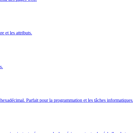
et les attributs.
s.
 hexadécimal. Parfait pour la programmation et les tâches informatiques