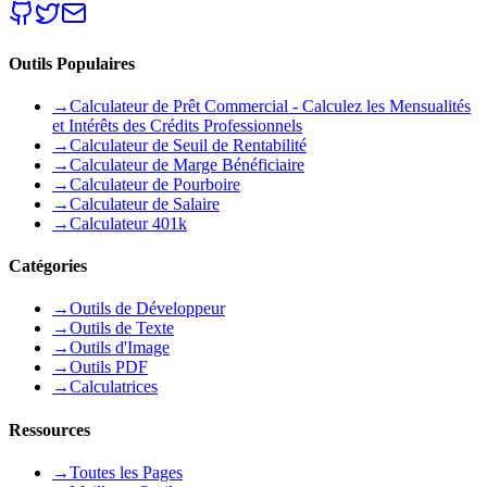
Outils Populaires
→
Calculateur de Prêt Commercial - Calculez les Mensualités
et Intérêts des Crédits Professionnels
→
Calculateur de Seuil de Rentabilité
→
Calculateur de Marge Bénéficiaire
→
Calculateur de Pourboire
→
Calculateur de Salaire
→
Calculateur 401k
Catégories
→
Outils de Développeur
→
Outils de Texte
→
Outils d'Image
→
Outils PDF
→
Calculatrices
Ressources
→
Toutes les Pages