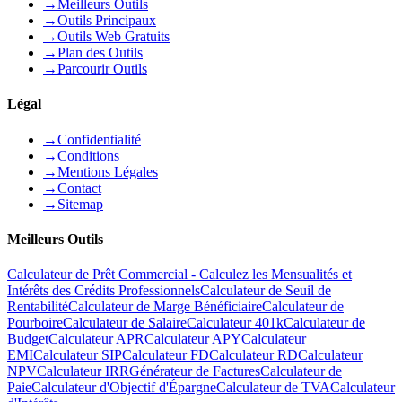
→
Meilleurs Outils
→
Outils Principaux
→
Outils Web Gratuits
→
Plan des Outils
→
Parcourir Outils
Légal
→
Confidentialité
→
Conditions
→
Mentions Légales
→
Contact
→
Sitemap
Meilleurs Outils
Calculateur de Prêt Commercial - Calculez les Mensualités et
Intérêts des Crédits Professionnels
Calculateur de Seuil de
Rentabilité
Calculateur de Marge Bénéficiaire
Calculateur de
Pourboire
Calculateur de Salaire
Calculateur 401k
Calculateur de
Budget
Calculateur APR
Calculateur APY
Calculateur
EMI
Calculateur SIP
Calculateur FD
Calculateur RD
Calculateur
NPV
Calculateur IRR
Générateur de Factures
Calculateur de
Paie
Calculateur d'Objectif d'Épargne
Calculateur de TVA
Calculateur