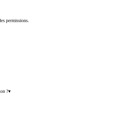
des permissions.
ion ?
▾