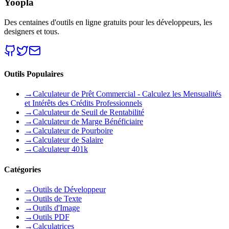
Yoopla
Des centaines d'outils en ligne gratuits pour les développeurs, les
designers et tous.
Outils Populaires
→
Calculateur de Prêt Commercial - Calculez les Mensualités
et Intérêts des Crédits Professionnels
→
Calculateur de Seuil de Rentabilité
→
Calculateur de Marge Bénéficiaire
→
Calculateur de Pourboire
→
Calculateur de Salaire
→
Calculateur 401k
Catégories
→
Outils de Développeur
→
Outils de Texte
→
Outils d'Image
→
Outils PDF
→
Calculatrices