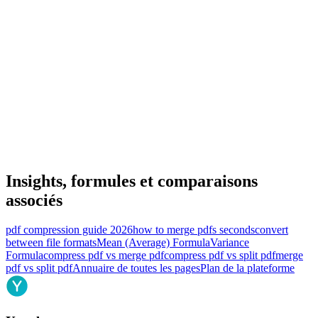
Insights, formules et comparaisons
associés
pdf compression guide 2026
how to merge pdfs seconds
convert
between file formats
Mean (Average) Formula
Variance
Formula
compress pdf vs merge pdf
compress pdf vs split pdf
merge
pdf vs split pdf
Annuaire de toutes les pages
Plan de la plateforme