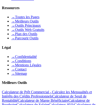
Ressources
→
Toutes les Pages
→
Meilleurs Outils
→
Outils Principaux
→
Outils Web Gratuits
→
Plan des Outils
→
Parcourir Outils
Légal
→
Confidentialité
→
Conditions
→
Mentions Légales
→
Contact
→
Sitemap
Meilleurs Outils
Calculateur de Prêt Commercial - Calculez les Mensualités et
Intérêts des Crédits Professionnels
Calculateur de Seuil de
Rentabilité
Calculateur de Marge Bénéficiaire
Calculateur de
Pourboire
Calculateur de Salaire
Calculateur 401k
Calculateur de