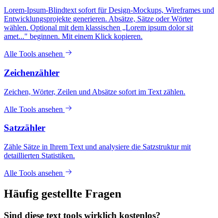
Lorem-Ipsum-Blindtext sofort für Design-Mockups, Wireframes und
Entwicklungsprojekte generieren. Absätze, Sätze oder Wörter
wählen. Optional mit dem klassischen „Lorem ipsum dolor sit
amet..." beginnen. Mit einem Klick kopieren.
Alle Tools ansehen
Zeichenzähler
Zeichen, Wörter, Zeilen und Absätze sofort im Text zählen.
Alle Tools ansehen
Satzzähler
Zähle Sätze in Ihrem Text und analysiere die Satzstruktur mit
detaillierten Statistiken.
Alle Tools ansehen
Häufig gestellte Fragen
Sind diese text tools wirklich kostenlos?