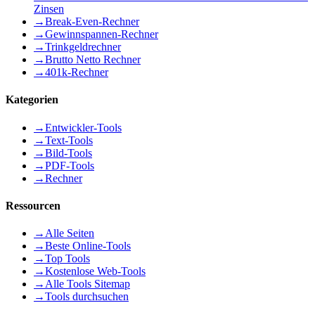
Zinsen
→
Break-Even-Rechner
→
Gewinnspannen-Rechner
→
Trinkgeldrechner
→
Brutto Netto Rechner
→
401k-Rechner
Kategorien
→
Entwickler-Tools
→
Text-Tools
→
Bild-Tools
→
PDF-Tools
→
Rechner
Ressourcen
→
Alle Seiten
→
Beste Online-Tools
→
Top Tools
→
Kostenlose Web-Tools
→
Alle Tools Sitemap
→
Tools durchsuchen