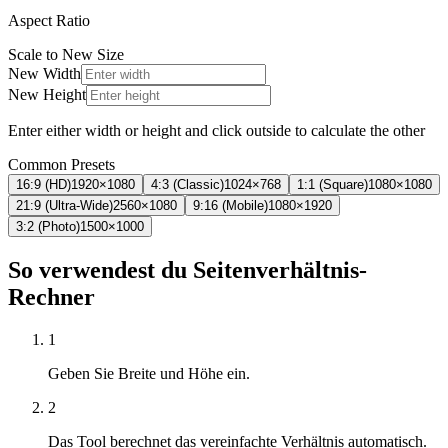
Aspect Ratio
Scale to New Size
New Width
New Height
Enter either width or height and click outside to calculate the other
Common Presets
16:9 (HD)
1920
×
1080
4:3 (Classic)
1024
×
768
1:1 (Square)
1080
×
1080
21:9 (Ultra-Wide)
2560
×
1080
9:16 (Mobile)
1080
×
1920
3:2 (Photo)
1500
×
1000
So verwendest du Seitenverhältnis-
Rechner
1
Geben Sie Breite und Höhe ein.
2
Das Tool berechnet das vereinfachte Verhältnis automatisch.