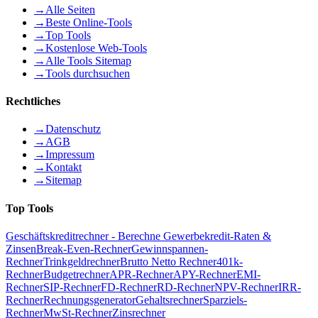
→
Alle Seiten
→
Beste Online-Tools
→
Top Tools
→
Kostenlose Web-Tools
→
Alle Tools Sitemap
→
Tools durchsuchen
Rechtliches
→
Datenschutz
→
AGB
→
Impressum
→
Kontakt
→
Sitemap
Top Tools
Geschäftskreditrechner - Berechne Gewerbekredit-Raten &
Zinsen
Break-Even-Rechner
Gewinnspannen-
Rechner
Trinkgeldrechner
Brutto Netto Rechner
401k-
Rechner
Budgetrechner
APR-Rechner
APY-Rechner
EMI-
Rechner
SIP-Rechner
FD-Rechner
RD-Rechner
NPV-Rechner
IRR-
Rechner
Rechnungsgenerator
Gehaltsrechner
Sparziels-
Rechner
MwSt-Rechner
Zinsrechner