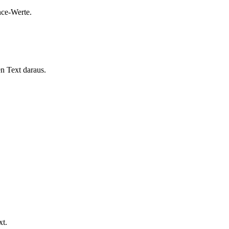
nce-Werte.
n Text daraus.
xt.