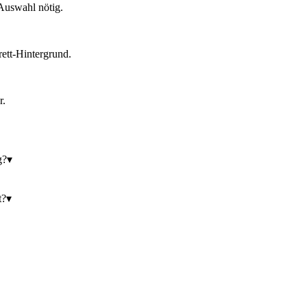
Auswahl nötig.
ett-Hintergrund.
r.
g?
▾
t?
▾