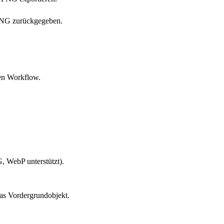
s PNG zurückgegeben.
ren Workflow.
 WebP unterstützt).
das Vordergrundobjekt.