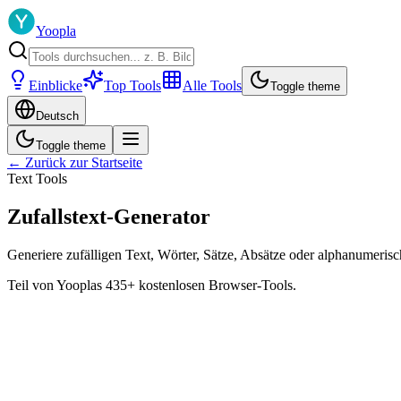
Yoopla
Einblicke
Top Tools
Alle Tools
Toggle theme
Deutsch
Toggle theme
← Zurück zur Startseite
Text Tools
Zufallstext-Generator
Generiere zufälligen Text, Wörter, Sätze, Absätze oder alphanumeris
Teil von Yooplas 435+ kostenlosen Browser-Tools.