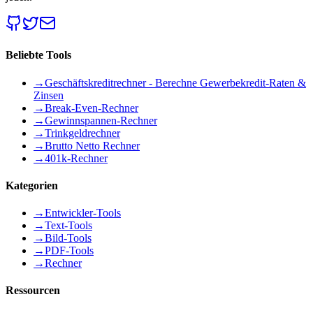
Beliebte Tools
→
Geschäftskreditrechner - Berechne Gewerbekredit-Raten &
Zinsen
→
Break-Even-Rechner
→
Gewinnspannen-Rechner
→
Trinkgeldrechner
→
Brutto Netto Rechner
→
401k-Rechner
Kategorien
→
Entwickler-Tools
→
Text-Tools
→
Bild-Tools
→
PDF-Tools
→
Rechner
Ressourcen