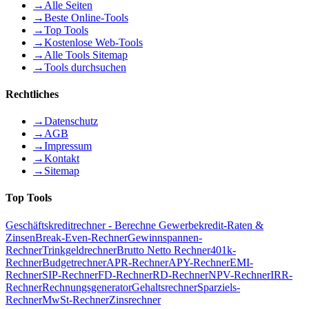
→
Alle Seiten
→
Beste Online-Tools
→
Top Tools
→
Kostenlose Web-Tools
→
Alle Tools Sitemap
→
Tools durchsuchen
Rechtliches
→
Datenschutz
→
AGB
→
Impressum
→
Kontakt
→
Sitemap
Top Tools
Geschäftskreditrechner - Berechne Gewerbekredit-Raten &
Zinsen
Break-Even-Rechner
Gewinnspannen-
Rechner
Trinkgeldrechner
Brutto Netto Rechner
401k-
Rechner
Budgetrechner
APR-Rechner
APY-Rechner
EMI-
Rechner
SIP-Rechner
FD-Rechner
RD-Rechner
NPV-Rechner
IRR-
Rechner
Rechnungsgenerator
Gehaltsrechner
Sparziels-
Rechner
MwSt-Rechner
Zinsrechner