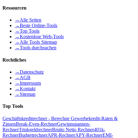
Ressourcen
→
Alle Seiten
→
Beste Online-Tools
→
Top Tools
→
Kostenlose Web-Tools
→
Alle Tools Sitemap
→
Tools durchsuchen
Rechtliches
→
Datenschutz
→
AGB
→
Impressum
→
Kontakt
→
Sitemap
Top Tools
Geschäftskreditrechner - Berechne Gewerbekredit-Raten &
Zinsen
Break-Even-Rechner
Gewinnspannen-
Rechner
Trinkgeldrechner
Brutto Netto Rechner
401k-
Rechner
Budgetrechner
APR-Rechner
APY-Rechner
EMI-