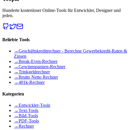
Hunderte kostenloser Online-Tools für Entwickler, Designer und
jeden.
Beliebte Tools
→
Geschäftskreditrechner - Berechne Gewerbekredit-Raten &
Zinsen
→
Break-Even-Rechner
→
Gewinnspannen-Rechner
→
Trinkgeldrechner
→
Brutto Netto Rechner
→
401k-Rechner
Kategorien
→
Entwickler-Tools
→
Text-Tools
→
Bild-Tools
→
PDF-Tools
→
Rechner