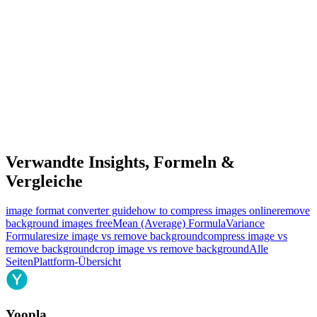
Verwandte Insights, Formeln &
Vergleiche
image format converter guide
how to compress images online
remove
background images free
Mean (Average) Formula
Variance
Formula
resize image vs remove background
compress image vs
remove background
crop image vs remove background
Alle
Seiten
Plattform-Übersicht
Yoopla