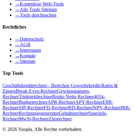
→
Kostenlose Web-Tools
→
Alle Tools Sitemap
→
Tools durchsuchen
Rechtliches
→
Datenschutz
→
AGB
→
Impressum
→
Kontakt
→
Sitemap
Top Tools
Geschäftskreditrechner - Berechne Gewerbekredit-Raten &
Zinsen
Break-Even-Rechner
Gewinnspannen-
Rechner
Trinkgeldrechner
Brutto Netto Rechner
401k-
Rechner
Budgetrechner
APR-Rechner
APY-Rechner
EMI-
Rechner
SIP-Rechner
FD-Rechner
RD-Rechner
NPV-Rechner
IRR-
Rechner
Rechnungsgenerator
Gehaltsrechner
Sparziels-
Rechner
MwSt-Rechner
Zinsrechner
©
2026
Yoopla
.
Alle Rechte vorbehalten.