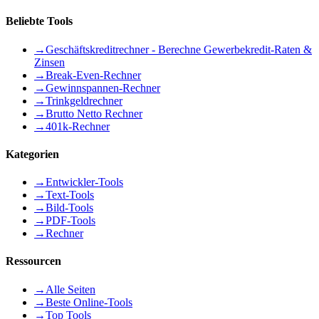
Beliebte Tools
→
Geschäftskreditrechner - Berechne Gewerbekredit-Raten &
Zinsen
→
Break-Even-Rechner
→
Gewinnspannen-Rechner
→
Trinkgeldrechner
→
Brutto Netto Rechner
→
401k-Rechner
Kategorien
→
Entwickler-Tools
→
Text-Tools
→
Bild-Tools
→
PDF-Tools
→
Rechner
Ressourcen
→
Alle Seiten
→
Beste Online-Tools
→
Top Tools