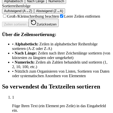
Alphabetisch
Nach Länge
Numerisch
Sortierreihenfolge
Aufsteigend (A→Z)
Absteigend (Z→A)
Groß-/Kleinschreibung beachten
Leere Zeilen entfernen
Zeilen sortieren
Zurücksetzen
Über die Zeilensortierung:
•
Alphabetisch
:
Zeilen in alphabetischer Reihenfolge
sortieren (A-Z oder Z-A)
•
Nach Länge
:
Zeilen nach ihrer Zeichenlänge sortieren (von
kürzesten zu längsten oder umgekehrt)
•
Numerisch
:
Zeilen als Zahlen behandeln und sortieren (1,
2, 10, 100, etc.)
•
Nützlich zum Organisieren von Listen, Sortieren von Daten
oder systematischen Anordnen von Elementen
So verwendest du Textzeilen sortieren
1
Füge Ihren Text (ein Element pro Zeile) in das Eingabefeld
ein.