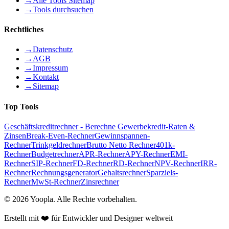
→
Alle Tools Sitemap
→
Tools durchsuchen
Rechtliches
→
Datenschutz
→
AGB
→
Impressum
→
Kontakt
→
Sitemap
Top Tools
Geschäftskreditrechner - Berechne Gewerbekredit-Raten &
Zinsen
Break-Even-Rechner
Gewinnspannen-
Rechner
Trinkgeldrechner
Brutto Netto Rechner
401k-
Rechner
Budgetrechner
APR-Rechner
APY-Rechner
EMI-
Rechner
SIP-Rechner
FD-Rechner
RD-Rechner
NPV-Rechner
IRR-
Rechner
Rechnungsgenerator
Gehaltsrechner
Sparziels-
Rechner
MwSt-Rechner
Zinsrechner
©
2026
Yoopla
.
Alle Rechte vorbehalten.
Erstellt mit ❤️ für Entwickler und Designer weltweit