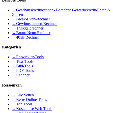
Beliebte Tools
→
Geschäftskreditrechner - Berechne Gewerbekredit-Raten &
Zinsen
→
Break-Even-Rechner
→
Gewinnspannen-Rechner
→
Trinkgeldrechner
→
Brutto Netto Rechner
→
401k-Rechner
Kategorien
→
Entwickler-Tools
→
Text-Tools
→
Bild-Tools
→
PDF-Tools
→
Rechner
Ressourcen
→
Alle Seiten
→
Beste Online-Tools
→
Top Tools
→
Kostenlose Web-Tools