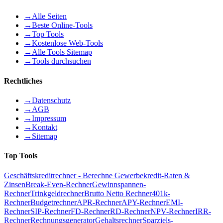
→
Alle Seiten
→
Beste Online-Tools
→
Top Tools
→
Kostenlose Web-Tools
→
Alle Tools Sitemap
→
Tools durchsuchen
Rechtliches
→
Datenschutz
→
AGB
→
Impressum
→
Kontakt
→
Sitemap
Top Tools
Geschäftskreditrechner - Berechne Gewerbekredit-Raten &
Zinsen
Break-Even-Rechner
Gewinnspannen-
Rechner
Trinkgeldrechner
Brutto Netto Rechner
401k-
Rechner
Budgetrechner
APR-Rechner
APY-Rechner
EMI-
Rechner
SIP-Rechner
FD-Rechner
RD-Rechner
NPV-Rechner
IRR-
Rechner
Rechnungsgenerator
Gehaltsrechner
Sparziels-