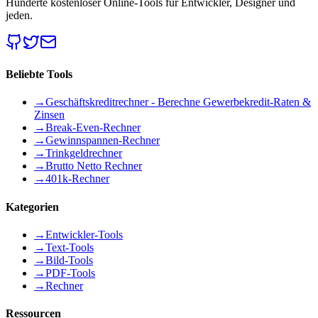
Hunderte kostenloser Online-Tools für Entwickler, Designer und
jeden.
Beliebte Tools
→
Geschäftskreditrechner - Berechne Gewerbekredit-Raten &
Zinsen
→
Break-Even-Rechner
→
Gewinnspannen-Rechner
→
Trinkgeldrechner
→
Brutto Netto Rechner
→
401k-Rechner
Kategorien
→
Entwickler-Tools
→
Text-Tools
→
Bild-Tools
→
PDF-Tools
→
Rechner
Ressourcen