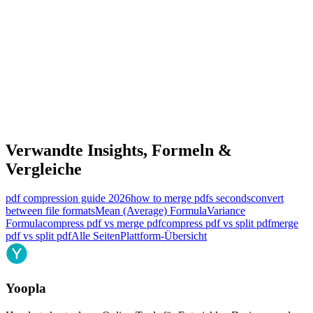
Verwandte Insights, Formeln &
Vergleiche
pdf compression guide 2026
how to merge pdfs seconds
convert
between file formats
Mean (Average) Formula
Variance
Formula
compress pdf vs merge pdf
compress pdf vs split pdf
merge
pdf vs split pdf
Alle Seiten
Plattform-Übersicht
Yoopla