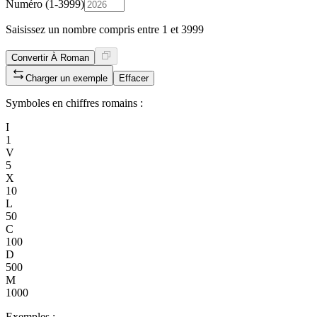
Numéro (1-3999)
Saisissez un nombre compris entre 1 et 3999
Convertir À Roman
Charger un exemple
Effacer
Symboles en chiffres romains :
I
1
V
5
X
10
L
50
C
100
D
500
M
1000
Exemples :