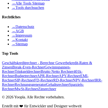
→
Alle Tools Sitemap
→
Tools durchsuchen
Rechtliches
→
Datenschutz
→
AGB
→
Impressum
→
Kontakt
→
Sitemap
Top Tools
Geschäftskreditrechner - Berechne Gewerbekredit-Raten &
Zinsen
Break-Even-Rechner
Gewinnspannen-
Rechner
Trinkgeldrechner
Brutto Netto Rechner
401k-
Rechner
Budgetrechner
APR-Rechner
APY-Rechner
EMI-
Rechner
SIP-Rechner
FD-Rechner
RD-Rechner
NPV-Rechner
IRR-
Rechner
Rechnungsgenerator
Gehaltsrechner
Sparziels-
Rechner
MwSt-Rechner
Zinsrechner
©
2026
Yoopla
.
Alle Rechte vorbehalten.
Erstellt mit ❤️ für Entwickler und Designer weltweit