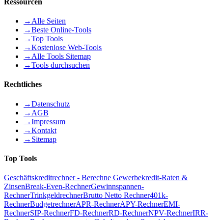
Ressourcen
→
Alle Seiten
→
Beste Online-Tools
→
Top Tools
→
Kostenlose Web-Tools
→
Alle Tools Sitemap
→
Tools durchsuchen
Rechtliches
→
Datenschutz
→
AGB
→
Impressum
→
Kontakt
→
Sitemap
Top Tools
Geschäftskreditrechner - Berechne Gewerbekredit-Raten &
Zinsen
Break-Even-Rechner
Gewinnspannen-
Rechner
Trinkgeldrechner
Brutto Netto Rechner
401k-
Rechner
Budgetrechner
APR-Rechner
APY-Rechner
EMI-
Rechner
SIP-Rechner
FD-Rechner
RD-Rechner
NPV-Rechner
IRR-