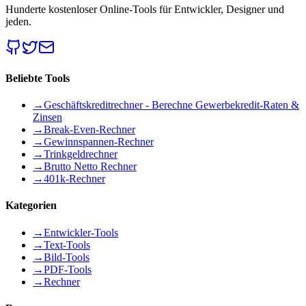
Hunderte kostenloser Online-Tools für Entwickler, Designer und
jeden.
Beliebte Tools
→
Geschäftskreditrechner - Berechne Gewerbekredit-Raten &
Zinsen
→
Break-Even-Rechner
→
Gewinnspannen-Rechner
→
Trinkgeldrechner
→
Brutto Netto Rechner
→
401k-Rechner
Kategorien
→
Entwickler-Tools
→
Text-Tools
→
Bild-Tools
→
PDF-Tools
→
Rechner