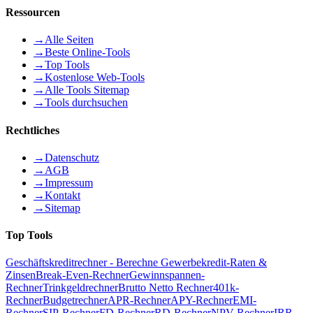
Ressourcen
→
Alle Seiten
→
Beste Online-Tools
→
Top Tools
→
Kostenlose Web-Tools
→
Alle Tools Sitemap
→
Tools durchsuchen
Rechtliches
→
Datenschutz
→
AGB
→
Impressum
→
Kontakt
→
Sitemap
Top Tools
Geschäftskreditrechner - Berechne Gewerbekredit-Raten &
Zinsen
Break-Even-Rechner
Gewinnspannen-
Rechner
Trinkgeldrechner
Brutto Netto Rechner
401k-
Rechner
Budgetrechner
APR-Rechner
APY-Rechner
EMI-
Rechner
SIP-Rechner
FD-Rechner
RD-Rechner
NPV-Rechner
IRR-