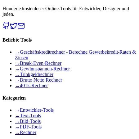
Hunderte kostenloser Online-Tools für Entwickler, Designer und
jeden.
Beliebte Tools
→
Geschäftskreditrechner - Berechne Gewerbekredit-Raten &
Zinsen
→
Break-Even-Rechner
→
Gewinnspannen-Rechner
→
Trinkgeldrechner
→
Brutto Netto Rechner
→
401k-Rechner
Kategorien
→
Entwickler-Tools
→
Text-Tools
→
Bild-Tools
→
PDF-Tools
→
Rechner