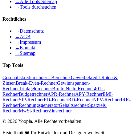
→
Alle Tools Sitemap
→
Tools durchsuchen
Rechtliches
→
Datenschutz
→
AGB
→
Impressum
→
Kontakt
→
Sitemap
Top Tools
Geschäftskreditrechner - Berechne Gewerbekredit-Raten &
Zinsen
Break-Even-Rechner
Gewinnspannen-
Rechner
Trinkgeldrechner
Brutto Netto Rechner
401k-
Rechner
Budgetrechner
APR-Rechner
APY-Rechner
EMI-
Rechner
SIP-Rechner
FD-Rechner
RD-Rechner
NPV-Rechner
IRR-
Rechner
Rechnungsgenerator
Gehaltsrechner
Sparziels-
Rechner
MwSt-Rechner
Zinsrechner
©
2026
Yoopla
.
Alle Rechte vorbehalten.
Erstellt mit ❤️ für Entwickler und Designer weltweit