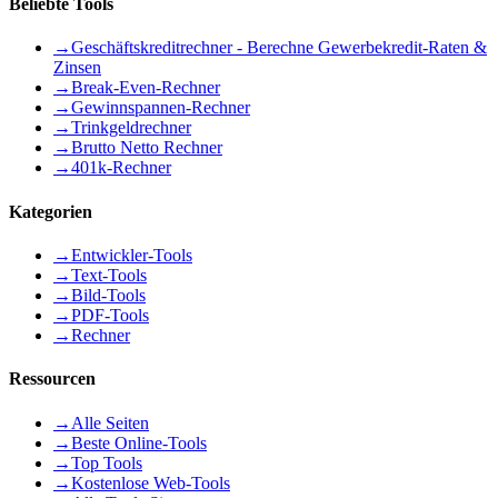
Beliebte Tools
→
Geschäftskreditrechner - Berechne Gewerbekredit-Raten &
Zinsen
→
Break-Even-Rechner
→
Gewinnspannen-Rechner
→
Trinkgeldrechner
→
Brutto Netto Rechner
→
401k-Rechner
Kategorien
→
Entwickler-Tools
→
Text-Tools
→
Bild-Tools
→
PDF-Tools
→
Rechner
Ressourcen
→
Alle Seiten
→
Beste Online-Tools
→
Top Tools
→
Kostenlose Web-Tools